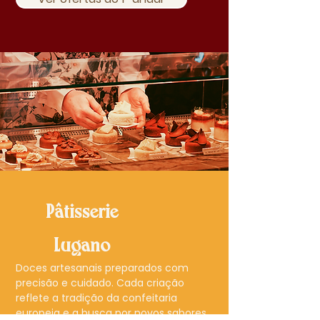
Pâtisserie
Lugano
Doces artesanais preparados com
precisão e cuidado. Cada criação
reflete a tradição da confeitaria
europeia e a busca por novos sabores.